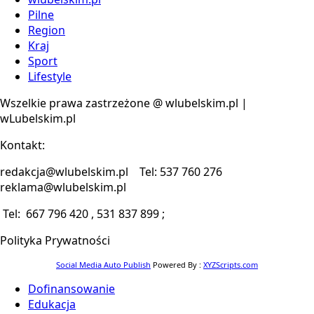
Pilne
Region
Kraj
Sport
Lifestyle
Wszelkie prawa zastrzeżone @ wlubelskim.pl |
wLubelskim.pl
Kontakt:
redakcja@wlubelskim.pl Tel: 537 760 276
reklama@wlubelskim.pl
Tel: 667 796 420 , 531 837 899 ;
Polityka Prywatności
Social Media Auto Publish
Powered By :
XYZScripts.com
Dofinansowanie
Edukacja