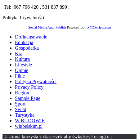
Tel: 667 796 420 , 531 837 899 ;
Polityka Prywatności
Social Media Auto Publish
Powered By :
XYZScripts.com
Dofinansowanie
Edukacja
Gospodarka
Kraj
Kultura
Lifestyle
Opinie
Pilne
Polityka Prywatności
Privacy Policy
Region
Sample Page
Sport
Świat
Turystyka
W BUDOWIE
wlubelskim.pl
Ta strona korzysta z ciasteczek aby świadczyć usługi na