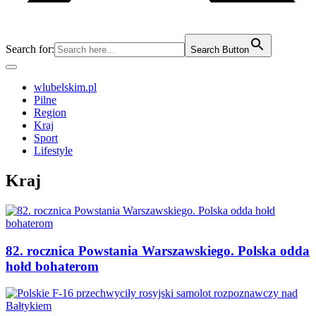
Search for:
Search Button
wlubelskim.pl
Pilne
Region
Kraj
Sport
Lifestyle
Kraj
82. rocznica Powstania Warszawskiego. Polska odda
hołd bohaterom