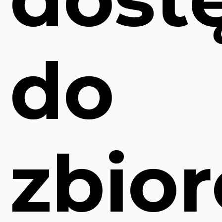
do
zbio