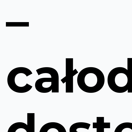
–
cało
dost