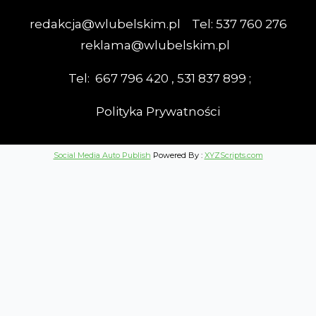
redakcja@wlubelskim.pl Tel: 537 760 276
reklama@wlubelskim.pl
Tel: 667 796 420 , 531 837 899 ;
Polityka Prywatności
Social Media Auto Publish
Powered By :
XYZScripts.com