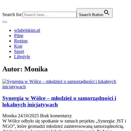
Search for:
Search Button
wlubelskim.pl
Pilne
Region
Kraj
Sport
Lifestyle
Autor:
Monika
Synergia w Wólce – młodzież o samorządności i
lokalnych inicjatywach
Monika
24/10/2025
Brak komentarzy
W Wólce odbyło się spotkanie w ramach projektu „Synergia: JST i
NGO”, które gromadzi młodzież zainteresowaną samorządnością,