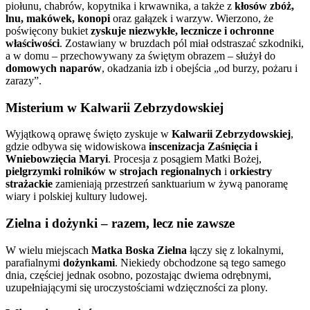
piołunu, chabrów, kopytnika i krwawnika, a także z
kłosów zbóż,
lnu, makówek, konopi
oraz gałązek i warzyw. Wierzono, że
poświęcony bukiet
zyskuje niezwykłe, lecznicze i ochronne
właściwości
. Zostawiany w bruzdach pól miał odstraszać szkodniki,
a w domu – przechowywany za świętym obrazem – służył do
domowych naparów
, okadzania izb i obejścia „od burzy, pożaru i
zarazy”.
Misterium w Kalwarii Zebrzydowskiej
Wyjątkową oprawę święto zyskuje w
Kalwarii Zebrzydowskiej
,
gdzie odbywa się widowiskowa
inscenizacja Zaśnięcia i
Wniebowzięcia Maryi
. Procesja z posągiem Matki Bożej,
pielgrzymki rolników w strojach regionalnych
i
orkiestry
strażackie
zamieniają przestrzeń sanktuarium w żywą panoramę
wiary i polskiej kultury ludowej.
Zielna i dożynki – razem, lecz nie zawsze
W wielu miejscach
Matka Boska Zielna
łączy się z lokalnymi,
parafialnymi
dożynkami
. Niekiedy obchodzone są tego samego
dnia, częściej jednak osobno, pozostając dwiema odrębnymi,
uzupełniającymi się uroczystościami wdzięczności za plony.