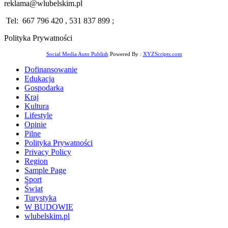
reklama@wlubelskim.pl
Tel: 667 796 420 , 531 837 899 ;
Polityka Prywatności
Social Media Auto Publish
Powered By :
XYZScripts.com
Dofinansowanie
Edukacja
Gospodarka
Kraj
Kultura
Lifestyle
Opinie
Pilne
Polityka Prywatności
Privacy Policy
Region
Sample Page
Sport
Świat
Turystyka
W BUDOWIE
wlubelskim.pl