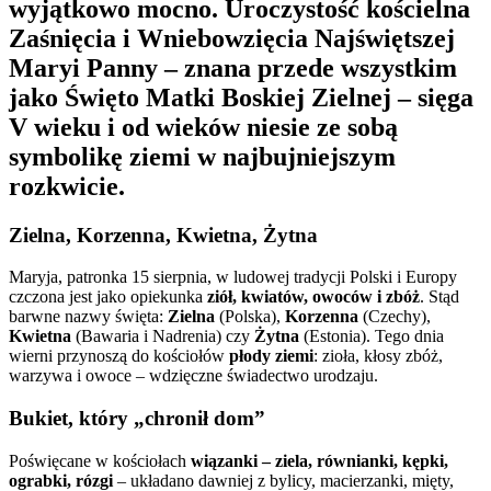
wyjątkowo mocno. Uroczystość kościelna
Zaśnięcia i Wniebowzięcia Najświętszej
Maryi Panny – znana przede wszystkim
jako Święto Matki Boskiej Zielnej – sięga
V wieku i od wieków niesie ze sobą
symbolikę ziemi w najbujniejszym
rozkwicie.
Zielna, Korzenna, Kwietna, Żytna
Maryja, patronka 15 sierpnia, w ludowej tradycji Polski i Europy
czczona jest jako opiekunka
ziół, kwiatów, owoców i zbóż
. Stąd
barwne nazwy święta:
Zielna
(Polska),
Korzenna
(Czechy),
Kwietna
(Bawaria i Nadrenia) czy
Żytna
(Estonia). Tego dnia
wierni przynoszą do kościołów
płody ziemi
: zioła, kłosy zbóż,
warzywa i owoce – wdzięczne świadectwo urodzaju.
Bukiet, który „chronił dom”
Poświęcane w kościołach
wiązanki – ziela, równianki, kępki,
ograbki, rózgi
– układano dawniej z bylicy, macierzanki, mięty,