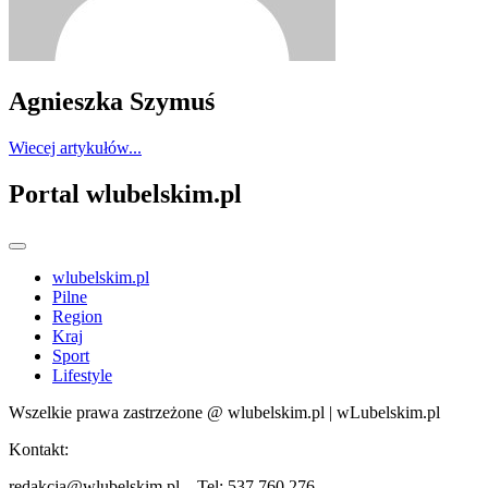
Agnieszka Szymuś
Wiecej artykułów...
Portal wlubelskim.pl
wlubelskim.pl
Pilne
Region
Kraj
Sport
Lifestyle
Wszelkie prawa zastrzeżone @ wlubelskim.pl | wLubelskim.pl
Kontakt:
redakcja@wlubelskim.pl Tel: 537 760 276