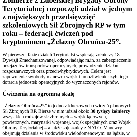
Żołnierze 2 Lubelskiej Brygady Obrony
Terytorialnej rozpoczęli udział w jednym
z największych przedsięwzięć
szkoleniowych Sił Zbrojnych RP w tym
roku – federacji ćwiczeń pod
kryptonimem „Żelazny Obrońca-25”.
W pierwszej fazie działań Terytorialsi wspierają żołnierzy 18
Dywizji Zmechanizowanej, odpowiadając m.in. za zabezpieczenie
przejazdów transportów operacyjnych, prowadzenie działań
rozpoznawczych oraz przeciwhybrydowych. Celem jest
zapewnienie swobody manewru wojsk i umożliwienie szybkie­go
dotarcia jednostek operacyjnych do wyznaczonych rejonów.
Ćwiczenia na ogromną skalę
„Żelazny Obrońca-25” to jedno z kluczowych ćwiczeń planowych
Sił Zbrojnych RP. Bierze w nim udział około
30 tysięcy żołnierzy
wszystkich rodzajów sił zbrojnych – wojsk lądowych,
powietrznych, marynarki wojennej, wojsk specjalnych oraz Wojsk
Obrony Terytorialnej – a także sojusznicy z NATO. Manewry
obejmują działania w środowisku wielodomenowym: na lądzie, w