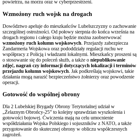
powietrzu, na morzu oraz w cyberprzestrzeni.
Wzmożony ruch wojsk na drogach
Dowództwo apeluje do mieszkańców Lubelszczyzny o zachowanie
szczególnej ostrożności. Od połowy sierpnia do końca września na
drogach regionu i całego kraju będzie można zaobserwować
wzmożony ruch kolumn wojskowych
. Przejazdy zabezpiecza
Żandarmeria Wojskowa oraz pododdziały regulacji ruchu we
współpracy z Policją i władzami lokalnymi. Mieszkańcy proszeni są
o stosowanie się do poleceń służb, a także o
niepublikowanie
zdjęć, nagrań czy informacji dotyczących lokalizacji i terminów
przejazdu kolumn wojskowych
. Jak podkreślają wojskowi, takie
działania mogą narazić bezpieczeństwo żołnierzy oraz powodzenie
operacji.
Gotowość do wspólnej obrony
Dla 2 Lubelskiej Brygady Obrony Terytorialnej udział w
„Żelaznym Obrońcy-25” to kolejny sprawdzian wyszkolenia i
gotowości bojowej. Ćwiczenia mają na celu umocnienie
współdziałania Wojska Polskiego i sojuszników z NATO, a także
przygotowanie do skutecznej obrony w obliczu współczesnych
zagrożeń.