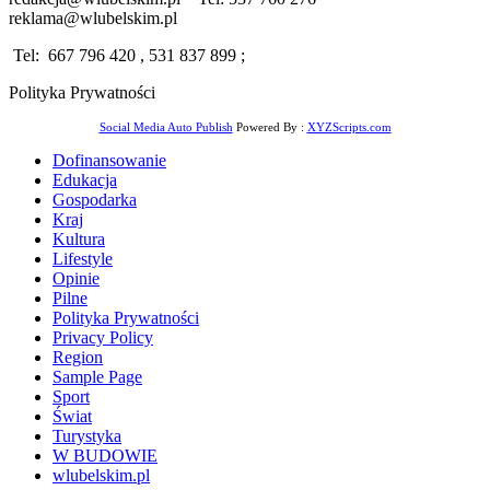
reklama@wlubelskim.pl
Tel: 667 796 420 , 531 837 899 ;
Polityka Prywatności
Social Media Auto Publish
Powered By :
XYZScripts.com
Dofinansowanie
Edukacja
Gospodarka
Kraj
Kultura
Lifestyle
Opinie
Pilne
Polityka Prywatności
Privacy Policy
Region
Sample Page
Sport
Świat
Turystyka
W BUDOWIE
wlubelskim.pl