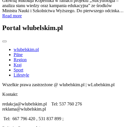
Główną Mikołaja Kopernika w ramach projektu „Suicydologia –
analiza stanu wiedzy oraz kampania edukacyjna” ze środków
Ministra Nauki i Szkolnictwa Wyższego. Do pierwszego odcinka…
Read more
Portal wlubelskim.pl
wlubelskim.pl
Pilne
Region
Kraj
Sport
Lifestyle
Wszelkie prawa zastrzeżone @ wlubelskim.pl | wLubelskim.pl
Kontakt:
redakcja@wlubelskim.pl Tel: 537 760 276
reklama@wlubelskim.pl
Tel: 667 796 420 , 531 837 899 ;