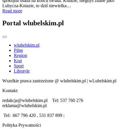
spokojna osada na końcu świata. Kniazie, niegdyś znane jako
Lubycza‑Kniazie, to dziś niewielka…
Read more
Portal wlubelskim.pl
wlubelskim.pl
Pilne
Region
Kraj
Sport
Lifestyle
Wszelkie prawa zastrzeżone @ wlubelskim.pl | wLubelskim.pl
Kontakt:
redakcja@wlubelskim.pl Tel: 537 760 276
reklama@wlubelskim.pl
Tel: 667 796 420 , 531 837 899 ;
Polityka Prywatności