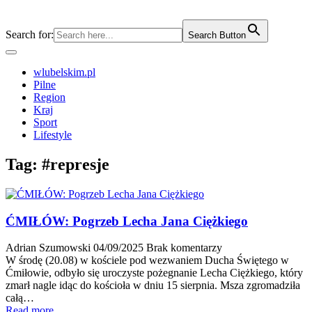
Search for:
Search Button
wlubelskim.pl
Pilne
Region
Kraj
Sport
Lifestyle
Tag:
#represje
ĆMIŁÓW: Pogrzeb Lecha Jana Ciężkiego
Adrian Szumowski
04/09/2025
Brak komentarzy
W środę (20.08) w kościele pod wezwaniem Ducha Świętego w
Ćmiłowie, odbyło się uroczyste pożegnanie Lecha Ciężkiego, który
zmarł nagle idąc do kościoła w dniu 15 sierpnia. Msza zgromadziła
całą…
Read more