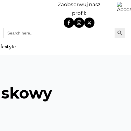
Zaobserwuj nasz
profil:
Search Butt
Search
for:
ifestyle
jskowy