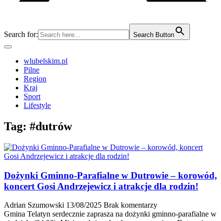
Search for:
Search Button
wlubelskim.pl
Pilne
Region
Kraj
Sport
Lifestyle
Tag:
#dutrów
Dożynki Gminno-Parafialne w Dutrowie – korowód,
koncert Gosi Andrzejewicz i atrakcje dla rodzin!
Adrian Szumowski
13/08/2025
Brak komentarzy
Gmina Telatyn serdecznie zaprasza na dożynki gminno-parafialne w