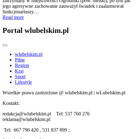
zatrzymany w miejscowości Ogrodniki (pow. bielski), po tym jak
jego agresywne zachowanie zauważył świadek i zaalarmował
funkcjonariuszy…
Read more
Portal wlubelskim.pl
wlubelskim.pl
Pilne
Region
Kraj
Sport
Lifestyle
Wszelkie prawa zastrzeżone @ wlubelskim.pl | wLubelskim.pl
Kontakt:
redakcja@wlubelskim.pl Tel: 537 760 276
reklama@wlubelskim.pl
Tel: 667 796 420 , 531 837 899 ;