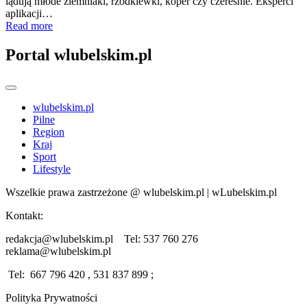
lądują młode ziemniaki, rzodkiewki, koper czy czereśnie. Eksperci
aplikacji…
Read more
Portal wlubelskim.pl
wlubelskim.pl
Pilne
Region
Kraj
Sport
Lifestyle
Wszelkie prawa zastrzeżone @ wlubelskim.pl | wLubelskim.pl
Kontakt:
redakcja@wlubelskim.pl Tel: 537 760 276
reklama@wlubelskim.pl
Tel: 667 796 420 , 531 837 899 ;
Polityka Prywatności