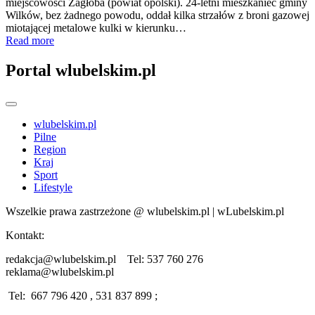
miejscowości Zagłoba (powiat opolski). 24-letni mieszkaniec gminy
Wilków, bez żadnego powodu, oddał kilka strzałów z broni gazowej
miotającej metalowe kulki w kierunku…
Read more
Portal wlubelskim.pl
wlubelskim.pl
Pilne
Region
Kraj
Sport
Lifestyle
Wszelkie prawa zastrzeżone @ wlubelskim.pl | wLubelskim.pl
Kontakt:
redakcja@wlubelskim.pl Tel: 537 760 276
reklama@wlubelskim.pl
Tel: 667 796 420 , 531 837 899 ;