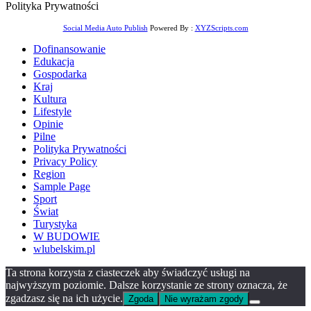
Polityka Prywatności
Social Media Auto Publish
Powered By :
XYZScripts.com
Dofinansowanie
Edukacja
Gospodarka
Kraj
Kultura
Lifestyle
Opinie
Pilne
Polityka Prywatności
Privacy Policy
Region
Sample Page
Sport
Świat
Turystyka
W BUDOWIE
wlubelskim.pl
Ta strona korzysta z ciasteczek aby świadczyć usługi na
najwyższym poziomie. Dalsze korzystanie ze strony oznacza, że
zgadzasz się na ich użycie.
Zgoda
Nie wyrażam zgody