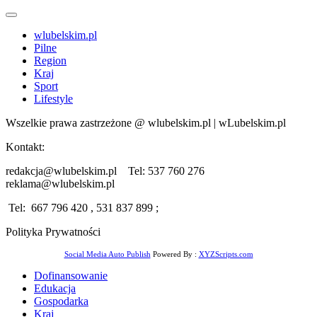
wlubelskim.pl
Pilne
Region
Kraj
Sport
Lifestyle
Wszelkie prawa zastrzeżone @ wlubelskim.pl | wLubelskim.pl
Kontakt:
redakcja@wlubelskim.pl Tel: 537 760 276
reklama@wlubelskim.pl
Tel: 667 796 420 , 531 837 899 ;
Polityka Prywatności
Social Media Auto Publish
Powered By :
XYZScripts.com
Dofinansowanie
Edukacja
Gospodarka
Kraj