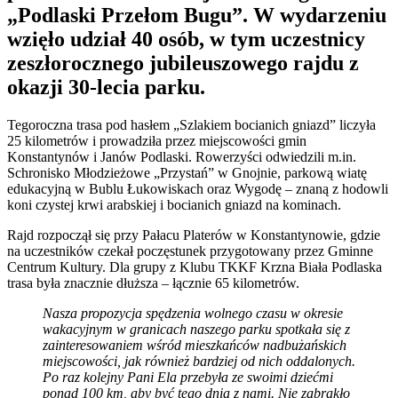
„Podlaski Przełom Bugu”. W wydarzeniu
wzięło udział 40 osób, w tym uczestnicy
zeszłorocznego jubileuszowego rajdu z
okazji 30-lecia parku.
Tegoroczna trasa pod hasłem „Szlakiem bocianich gniazd” liczyła
25 kilometrów i prowadziła przez miejscowości gmin
Konstantynów i Janów Podlaski. Rowerzyści odwiedzili m.in.
Schronisko Młodzieżowe „Przystań” w Gnojnie, parkową wiatę
edukacyjną w Bublu Łukowiskach oraz Wygodę – znaną z hodowli
koni czystej krwi arabskiej i bocianich gniazd na kominach.
Rajd rozpoczął się przy Pałacu Platerów w Konstantynowie, gdzie
na uczestników czekał poczęstunek przygotowany przez Gminne
Centrum Kultury. Dla grupy z Klubu TKKF Krzna Biała Podlaska
trasa była znacznie dłuższa – łącznie 65 kilometrów.
Nasza propozycja spędzenia wolnego czasu w okresie
wakacyjnym w granicach naszego parku spotkała się z
zainteresowaniem wśród mieszkańców nadbużańskich
miejscowości, jak również bardziej od nich oddalonych.
Po raz kolejny Pani Ela przebyła ze swoimi dziećmi
ponad 100 km, aby być tego dnia z nami. Nie zabrakło