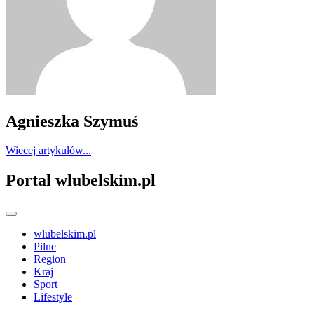
Agnieszka Szymuś
Wiecej artykułów...
Portal wlubelskim.pl
wlubelskim.pl
Pilne
Region
Kraj
Sport
Lifestyle