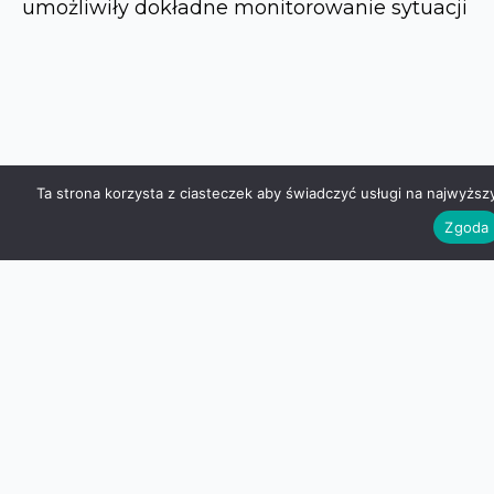
umożliwiły dokładne monitorowanie sytuacji
Ta strona korzysta z ciasteczek aby świadczyć usługi na najwyższ
z powietrza, co pozwoliło na precyzyjne
Zgoda
zaplanowanie kolejnych działań.