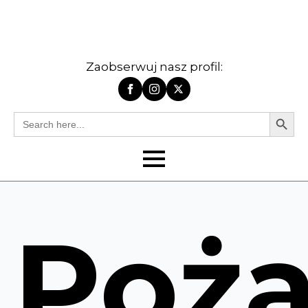
Zaobserwuj nasz profil:
Search Butt
Search
for:
Poża