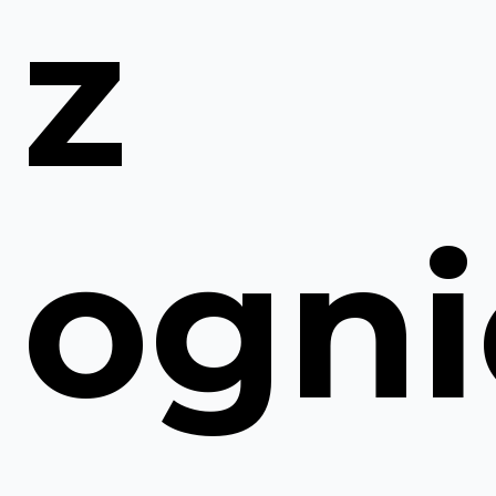
z
ogn