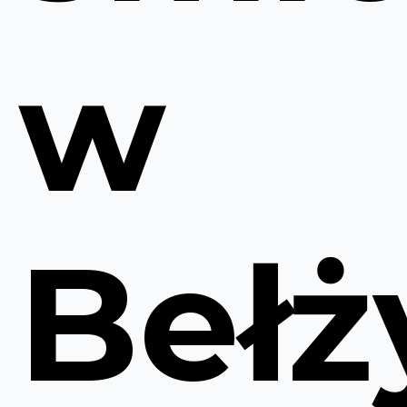
w
Bełż