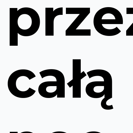
prze
całą