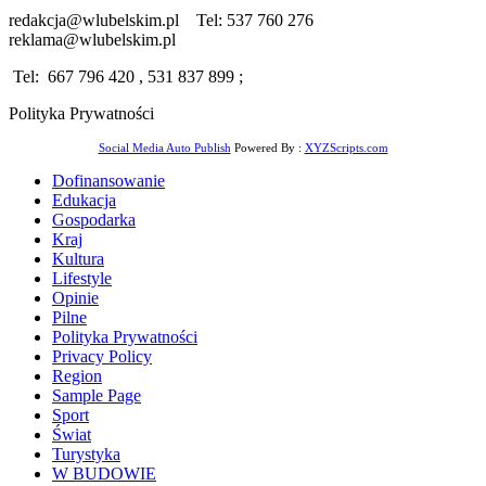
redakcja@wlubelskim.pl Tel: 537 760 276
reklama@wlubelskim.pl
Tel: 667 796 420 , 531 837 899 ;
Polityka Prywatności
Social Media Auto Publish
Powered By :
XYZScripts.com
Dofinansowanie
Edukacja
Gospodarka
Kraj
Kultura
Lifestyle
Opinie
Pilne
Polityka Prywatności
Privacy Policy
Region
Sample Page
Sport
Świat
Turystyka
W BUDOWIE