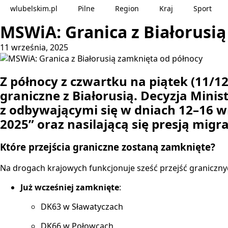
wlubelskim.pl
Pilne
Region
Kraj
Sport
MSWiA: Granica z Białorusi
11 września, 2025
Z północy z czwartku na piątek (11/1
graniczne z Białorusią. Decyzja Mini
z odbywającymi się w dniach 12–16 
2025” oraz nasilającą się presją migr
Które przejścia graniczne zostaną zamknięte?
Na drogach krajowych funkcjonuje sześć przejść granicznyc
Już wcześniej zamknięte
:
DK63 w Sławatyczach
DK66 w Połowcach