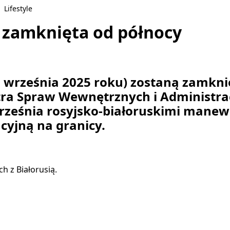
Lifestyle
ą zamknięta od północy
2 września 2025 roku) zostaną zamknię
stra Spraw Wewnętrznych i Administra
września rosyjsko-białoruskimi man
acyjną na granicy.
h z Białorusią.