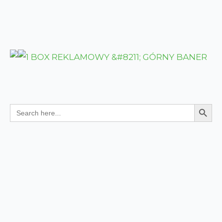
Search Butt
Search
for: