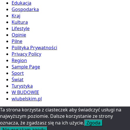
Edukacja
Gospodarka
Kraj
Kultura
Lifestyle
Opinie
Pilne
Polityka Prywatności
Privacy Policy
Region
Sample Page
Sport
Świat
Turystyka
W BUDOWIE
wlubelskim.pl
Ta strona korzysta z ciasteczek aby świadczyć usługi na
najwyższym poziomie. Dalsze korzystanie ze strony
oznacza, że zgadzasz się na ich użycie.
Zgoda
Nie wyrażam zgody