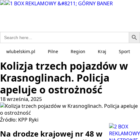
Search Bu
Search
for:
wlubelskim.pl
Pilne
Region
Kraj
Sport
Kolizja trzech pojazdów w
Krasnoglinach. Policja
apeluje o ostrożność
18 września, 2025
Źródło: KPP Ryki
Na drodze krajowej nr 48 w