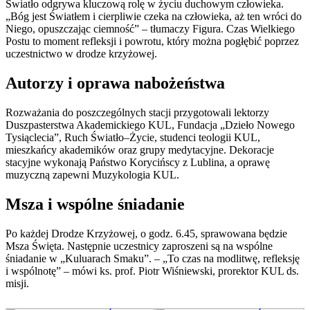
Światło odgrywa kluczową rolę w życiu duchowym człowieka.
„Bóg jest Światłem i cierpliwie czeka na człowieka, aż ten wróci do
Niego, opuszczając ciemność” – tłumaczy Figura. Czas Wielkiego
Postu to moment refleksji i powrotu, który można pogłębić poprzez
uczestnictwo w drodze krzyżowej.
Autorzy i oprawa nabożeństwa
Rozważania do poszczególnych stacji przygotowali lektorzy
Duszpasterstwa Akademickiego KUL, Fundacja „Dzieło Nowego
Tysiąclecia”, Ruch Światło–Życie, studenci teologii KUL,
mieszkańcy akademików oraz grupy medytacyjne. Dekoracje
stacyjne wykonają Państwo Korycińscy z Lublina, a oprawę
muzyczną zapewni Muzykologia KUL.
Msza i wspólne śniadanie
Po każdej Drodze Krzyżowej, o godz. 6.45, sprawowana będzie
Msza Święta. Następnie uczestnicy zaproszeni są na wspólne
śniadanie w „Kuluarach Smaku”. – „To czas na modlitwę, refleksję
i wspólnotę” – mówi ks. prof. Piotr Wiśniewski, prorektor KUL ds.
misji.