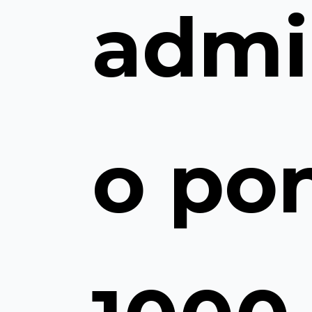
admi
o po