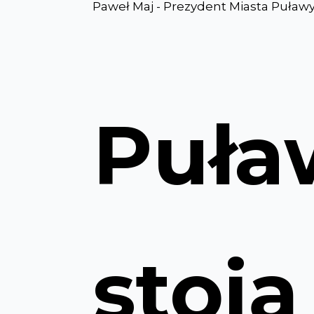
Paweł Maj - Prezydent Miasta Puław
Puła
stoją