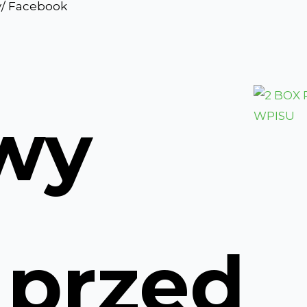
y/ Facebook
wy
 przed