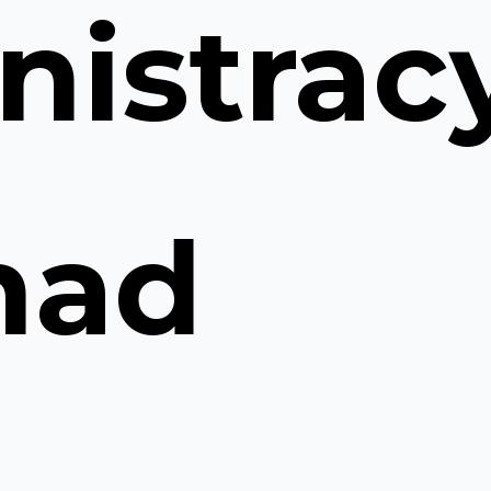
nistrac
nad