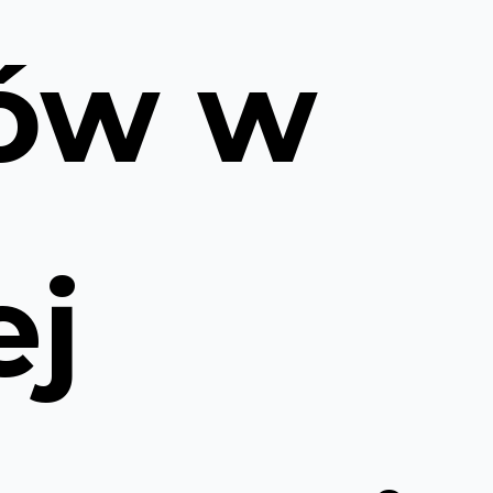
ów w
ej