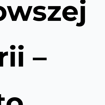
owszej
ii –
to