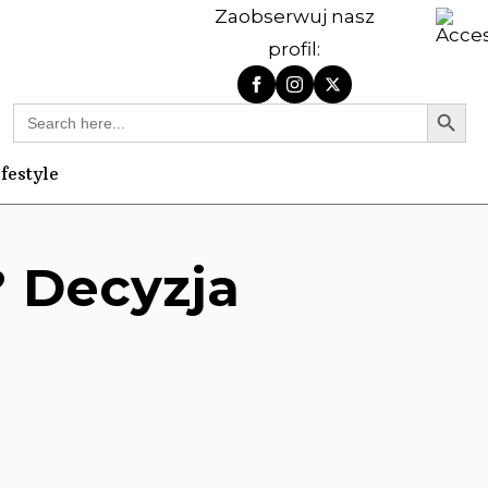
Zaobserwuj nasz
profil:
Search Butt
Search
for:
ifestyle
? Decyzja