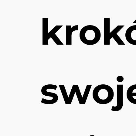
krok
swoj