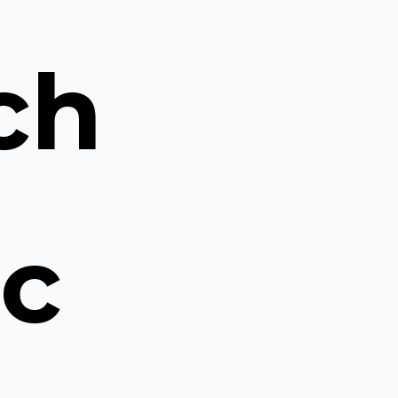
ch
ic