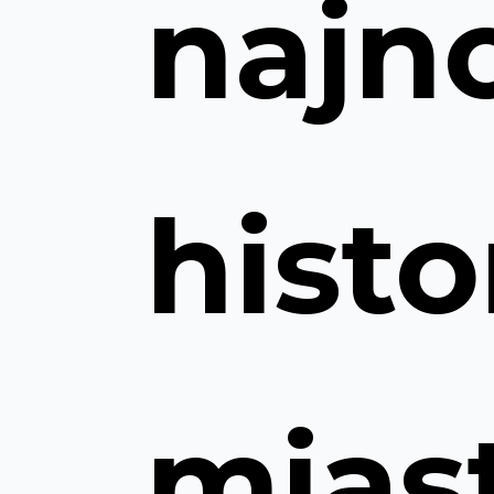
najn
histor
mias