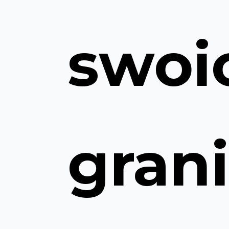
swoi
gran