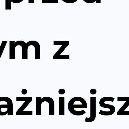
ym z
ażniejs