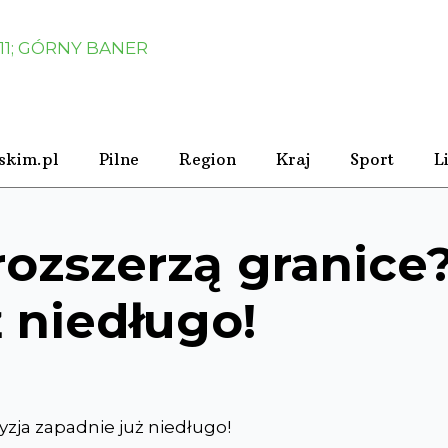
skim.pl
Pilne
Region
Kraj
Sport
L
rozszerzą granice
 niedługo!