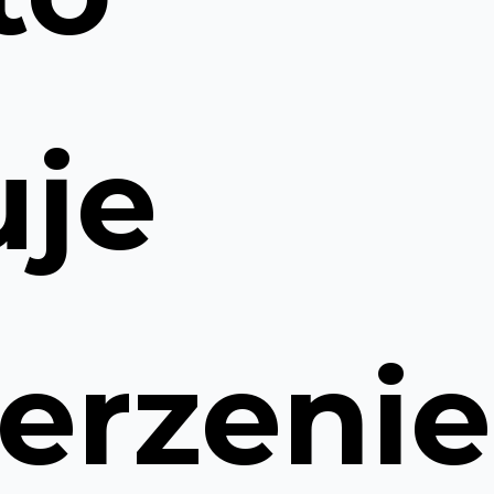
uje
zerzenie