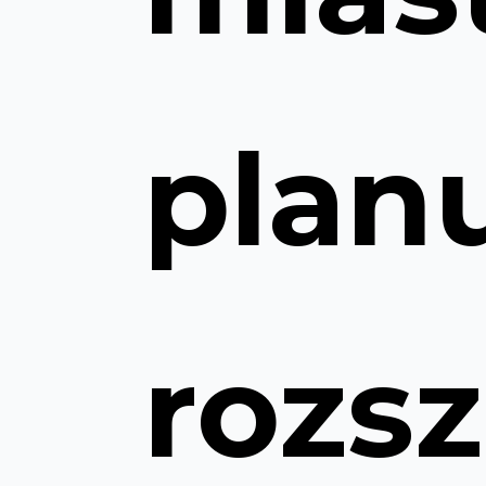
plan
rozs