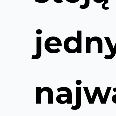
jedn
najw