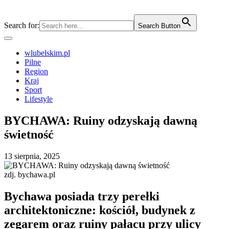
Search for:
Search Button
wlubelskim.pl
Pilne
Region
Kraj
Sport
Lifestyle
BYCHAWA: Ruiny odzyskają dawną
świetność
13 sierpnia, 2025
zdj. bychawa.pl
Bychawa posiada trzy perełki
architektoniczne: kościół, budynek z
zegarem oraz ruiny pałacu przy ulicy