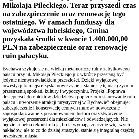
Mikołaja Pileckiego. Teraz przyszedł czas
na zabezpieczenie oraz renowację tego
ostatniego. W ramach funduszy dla
województwa lubelskiego, Gmina
pozyskała środki w kwocie 1.400.000,00
PLN na zabezpieczenie oraz renowację
ruin pałacyku.
Bychawa szykuje się na wielką metamorfozę ruiny zabytkowego
pałacu przy ul. Mikołaja Pileckiego już wkrótce przestaną być
jedynie niemym świadkiem przeszłości. Dzięki wyjątkowej
inwestycji to miejsce zyska nowe życie – stanie się tętniącą życiem
przestrzenią spotkań, kultury i wypoczynku. Projekt „Poprawa
dostępności do obiektów dziedzictwa poprzez odrestaurowanie ruin
pałacu i utworzenie atrakcji turystycznej w Bychawie” obejmuje:
zabezpieczenie i konserwację cennych murów; nowoczesne
zagospodarowanie z poszanowaniem historii oraz stworzenie
wyjątkowej przestrzeni dla mieszkańców i odwiedzających. Nie
będzie to pełna rekonstrukcja, bo ta wymaga znacznie większych
nakładów, ale to co do dzisiaj straszyło, stanie się integralną częścią
przestrzeni miasta.