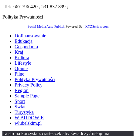
Tel: 667 796 420 , 531 837 899 ;
Polityka Prywatności
Social Media Auto Publish
Powered By :
XYZScripts.com
Dofinansowanie
Edukacja
Gospodarka
Kraj
Kultura
Lifestyle
Opinie
Pilne
Polityka Prywatności
Privacy Policy
Region
Sample Page
Sport
Świat
Turystyka
W BUDOWIE
wlubelskim.pl
Ta strona korzysta z ciasteczek aby świadczyć usługi na