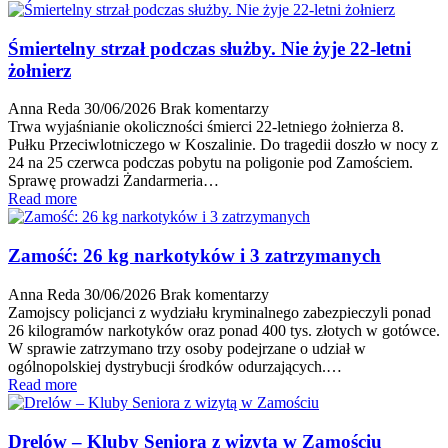
Śmiertelny strzał podczas służby. Nie żyje 22-letni
żołnierz
Anna Reda
30/06/2026
Brak komentarzy
Trwa wyjaśnianie okoliczności śmierci 22-letniego żołnierza 8.
Pułku Przeciwlotniczego w Koszalinie. Do tragedii doszło w nocy z
24 na 25 czerwca podczas pobytu na poligonie pod Zamościem.
Sprawę prowadzi Żandarmeria…
Read more
Zamość: 26 kg narkotyków i 3 zatrzymanych
Anna Reda
30/06/2026
Brak komentarzy
Zamojscy policjanci z wydziału kryminalnego zabezpieczyli ponad
26 kilogramów narkotyków oraz ponad 400 tys. złotych w gotówce.
W sprawie zatrzymano trzy osoby podejrzane o udział w
ogólnopolskiej dystrybucji środków odurzających.…
Read more
Drelów – Kluby Seniora z wizytą w Zamościu