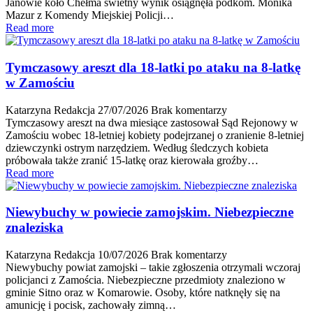
Janowie koło Chełma świetny wynik osiągnęła podkom. Monika
Mazur z Komendy Miejskiej Policji…
Read more
Tymczasowy areszt dla 18-latki po ataku na 8-latkę
w Zamościu
Katarzyna Redakcja
27/07/2026
Brak komentarzy
Tymczasowy areszt na dwa miesiące zastosował Sąd Rejonowy w
Zamościu wobec 18-letniej kobiety podejrzanej o zranienie 8-letniej
dziewczynki ostrym narzędziem. Według śledczych kobieta
próbowała także zranić 15-latkę oraz kierowała groźby…
Read more
Niewybuchy w powiecie zamojskim. Niebezpieczne
znaleziska
Katarzyna Redakcja
10/07/2026
Brak komentarzy
Niewybuchy powiat zamojski – takie zgłoszenia otrzymali wczoraj
policjanci z Zamościa. Niebezpieczne przedmioty znaleziono w
gminie Sitno oraz w Komarowie. Osoby, które natknęły się na
amunicję i pocisk, zachowały zimną…