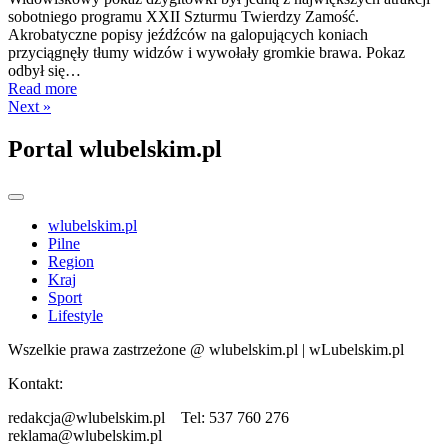
sobotniego programu XXII Szturmu Twierdzy Zamość.
Akrobatyczne popisy jeźdźców na galopujących koniach
przyciągnęły tłumy widzów i wywołały gromkie brawa. Pokaz
odbył się…
Read more
Next »
Portal wlubelskim.pl
wlubelskim.pl
Pilne
Region
Kraj
Sport
Lifestyle
Wszelkie prawa zastrzeżone @ wlubelskim.pl | wLubelskim.pl
Kontakt:
redakcja@wlubelskim.pl Tel: 537 760 276
reklama@wlubelskim.pl