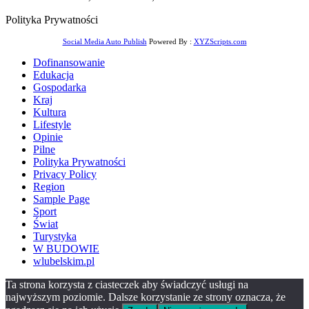
Polityka Prywatności
Social Media Auto Publish
Powered By :
XYZScripts.com
Dofinansowanie
Edukacja
Gospodarka
Kraj
Kultura
Lifestyle
Opinie
Pilne
Polityka Prywatności
Privacy Policy
Region
Sample Page
Sport
Świat
Turystyka
W BUDOWIE
wlubelskim.pl
Ta strona korzysta z ciasteczek aby świadczyć usługi na
najwyższym poziomie. Dalsze korzystanie ze strony oznacza, że