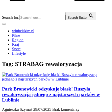
Search for:
Search Button
wlubelskim.pl
Pilne
Region
Kraj
Sport
Lifestyle
Tag:
STRABAG rewaloryzacja
Park Bronowicki odzyskuje blask! Ruszyła
rewaloryzacja jednego z najstarszych parków w
Lublinie
Agnieszka Szymuś
29/07/2025
Brak komentarzy