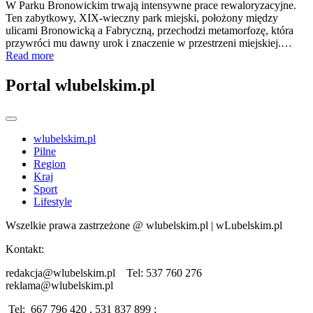
W Parku Bronowickim trwają intensywne prace rewaloryzacyjne.
Ten zabytkowy, XIX-wieczny park miejski, położony między
ulicami Bronowicką a Fabryczną, przechodzi metamorfozę, która
przywróci mu dawny urok i znaczenie w przestrzeni miejskiej.…
Read more
Portal wlubelskim.pl
wlubelskim.pl
Pilne
Region
Kraj
Sport
Lifestyle
Wszelkie prawa zastrzeżone @ wlubelskim.pl | wLubelskim.pl
Kontakt:
redakcja@wlubelskim.pl Tel: 537 760 276
reklama@wlubelskim.pl
Tel: 667 796 420 , 531 837 899 ;