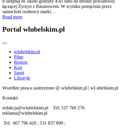
8 sierpnia br. około godziny 4:45 rano na drodze powiatowej
łączącej Żyrzyn z Baranowem. W wyniku potrącenia przez
samochód osobowy marki…
Read more
Portal wlubelskim.pl
wlubelskim.pl
Pilne
Region
Kraj
Sport
Lifestyle
Wszelkie prawa zastrzeżone @ wlubelskim.pl | wLubelskim.pl
Kontakt:
redakcja@wlubelskim.pl Tel: 537 760 276
reklama@wlubelskim.pl
Tel: 667 796 420 , 531 837 899 ;