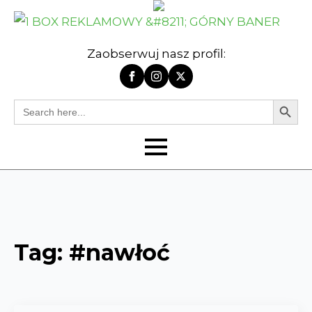
Zaobserwuj nasz profil:
Search Butt
Search
for:
Tag:
#nawłoć