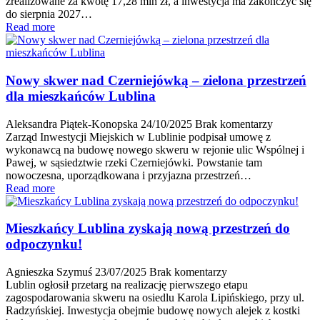
zrealizowane za kwotę 17,28 mln zł, a inwestycja ma zakończyć się
do sierpnia 2027…
Read more
Nowy skwer nad Czerniejówką – zielona przestrzeń
dla mieszkańców Lublina
Aleksandra Piątek-Konopska
24/10/2025
Brak komentarzy
Zarząd Inwestycji Miejskich w Lublinie podpisał umowę z
wykonawcą na budowę nowego skweru w rejonie ulic Wspólnej i
Pawej, w sąsiedztwie rzeki Czerniejówki. Powstanie tam
nowoczesna, uporządkowana i przyjazna przestrzeń…
Read more
Mieszkańcy Lublina zyskają nową przestrzeń do
odpoczynku!
Agnieszka Szymuś
23/07/2025
Brak komentarzy
Lublin ogłosił przetarg na realizację pierwszego etapu
zagospodarowania skweru na osiedlu Karola Lipińskiego, przy ul.
Radzyńskiej. Inwestycja obejmie budowę nowych alejek z kostki