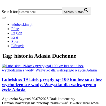
Search for:
Search Button
wlubelskim.pl
Pilne
Region
Kraj
Sport
Lifestyle
Tag:
historia Adasia Duchenne
Lubelskie: 19-latek przepłynął 100 km bez snu i bez
wychodzenia z wody. Wszystko dla walczącego o
życie Adasia
Agnieszka Szymuś
30/07/2025
Brak komentarzy
Damian Błaszczyk nie przestaje zaskakiwać. 19-latek zrealizował