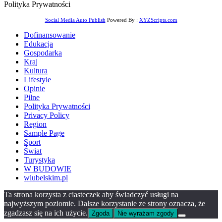
Polityka Prywatności
Social Media Auto Publish
Powered By :
XYZScripts.com
Dofinansowanie
Edukacja
Gospodarka
Kraj
Kultura
Lifestyle
Opinie
Pilne
Polityka Prywatności
Privacy Policy
Region
Sample Page
Sport
Świat
Turystyka
W BUDOWIE
wlubelskim.pl
Ta strona korzysta z ciasteczek aby świadczyć usługi na
najwyższym poziomie. Dalsze korzystanie ze strony oznacza, że
zgadzasz się na ich użycie.
Zgoda
Nie wyrażam zgody