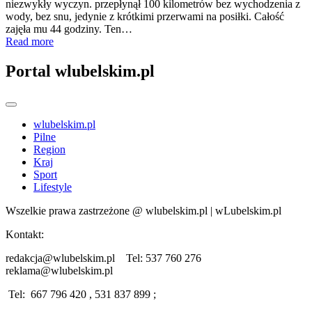
niezwykły wyczyn. przepłynął 100 kilometrów bez wychodzenia z
wody, bez snu, jedynie z krótkimi przerwami na posiłki. Całość
zajęła mu 44 godziny. Ten…
Read more
Portal wlubelskim.pl
wlubelskim.pl
Pilne
Region
Kraj
Sport
Lifestyle
Wszelkie prawa zastrzeżone @ wlubelskim.pl | wLubelskim.pl
Kontakt:
redakcja@wlubelskim.pl Tel: 537 760 276
reklama@wlubelskim.pl
Tel: 667 796 420 , 531 837 899 ;