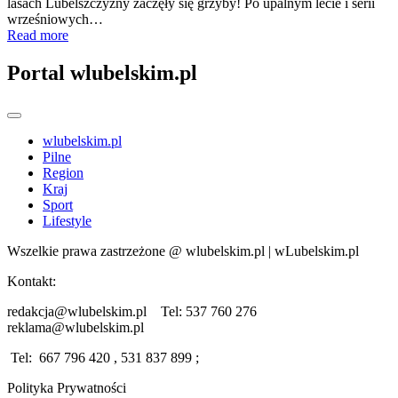
lasach Lubelszczyzny zaczęły się grzyby! Po upalnym lecie i serii
wrześniowych…
Read more
Portal wlubelskim.pl
wlubelskim.pl
Pilne
Region
Kraj
Sport
Lifestyle
Wszelkie prawa zastrzeżone @ wlubelskim.pl | wLubelskim.pl
Kontakt:
redakcja@wlubelskim.pl Tel: 537 760 276
reklama@wlubelskim.pl
Tel: 667 796 420 , 531 837 899 ;
Polityka Prywatności