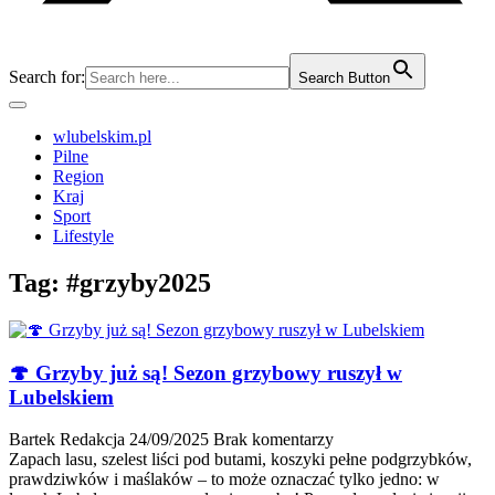
Search for:
Search Button
wlubelskim.pl
Pilne
Region
Kraj
Sport
Lifestyle
Tag:
#grzyby2025
🍄 Grzyby już są! Sezon grzybowy ruszył w
Lubelskiem
Bartek Redakcja
24/09/2025
Brak komentarzy
Zapach lasu, szelest liści pod butami, koszyki pełne podgrzybków,
prawdziwków i maślaków – to może oznaczać tylko jedno: w