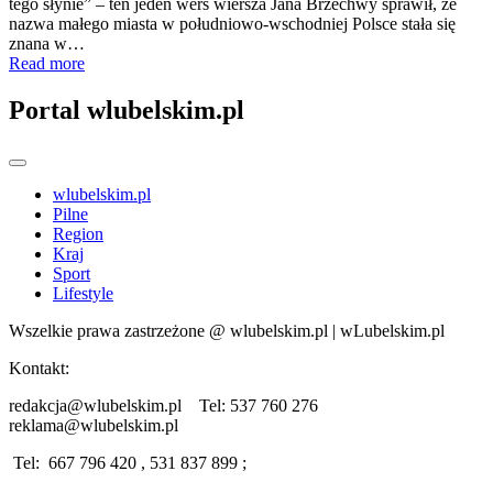
tego słynie” – ten jeden wers wiersza Jana Brzechwy sprawił, że
nazwa małego miasta w południowo-wschodniej Polsce stała się
znana w…
Read more
Portal wlubelskim.pl
wlubelskim.pl
Pilne
Region
Kraj
Sport
Lifestyle
Wszelkie prawa zastrzeżone @ wlubelskim.pl | wLubelskim.pl
Kontakt:
redakcja@wlubelskim.pl Tel: 537 760 276
reklama@wlubelskim.pl
Tel: 667 796 420 , 531 837 899 ;