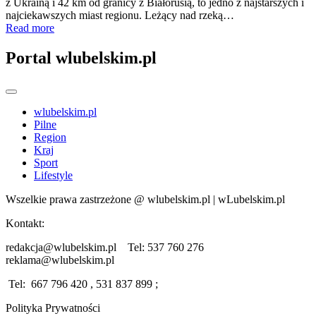
z Ukrainą i 42 km od granicy z Białorusią, to jedno z najstarszych i
najciekawszych miast regionu. Leżący nad rzeką…
Read more
Portal wlubelskim.pl
wlubelskim.pl
Pilne
Region
Kraj
Sport
Lifestyle
Wszelkie prawa zastrzeżone @ wlubelskim.pl | wLubelskim.pl
Kontakt:
redakcja@wlubelskim.pl Tel: 537 760 276
reklama@wlubelskim.pl
Tel: 667 796 420 , 531 837 899 ;
Polityka Prywatności