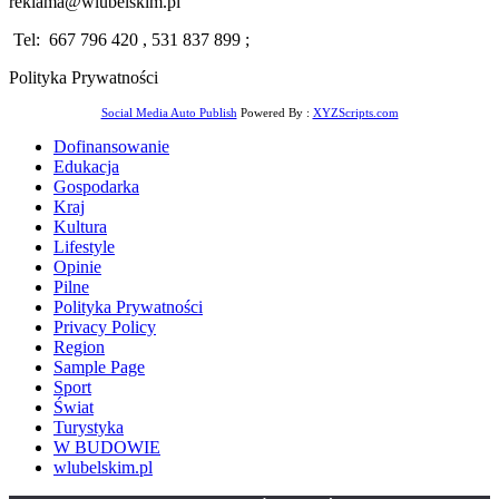
reklama@wlubelskim.pl
Tel: 667 796 420 , 531 837 899 ;
Polityka Prywatności
Social Media Auto Publish
Powered By :
XYZScripts.com
Dofinansowanie
Edukacja
Gospodarka
Kraj
Kultura
Lifestyle
Opinie
Pilne
Polityka Prywatności
Privacy Policy
Region
Sample Page
Sport
Świat
Turystyka
W BUDOWIE
wlubelskim.pl