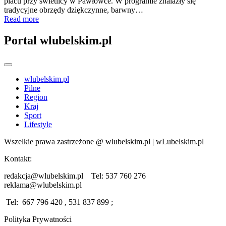
placu przy świetlicy w Pawłówce. W programie znalazły się
tradycyjne obrzędy dziękczynne, barwny…
Read more
Portal wlubelskim.pl
wlubelskim.pl
Pilne
Region
Kraj
Sport
Lifestyle
Wszelkie prawa zastrzeżone @ wlubelskim.pl | wLubelskim.pl
Kontakt:
redakcja@wlubelskim.pl Tel: 537 760 276
reklama@wlubelskim.pl
Tel: 667 796 420 , 531 837 899 ;
Polityka Prywatności