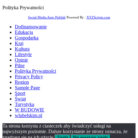
Polityka Prywatności
Social Media Auto Publish
Powered By :
XYZScripts.com
Dofinansowanie
Edukacja
Gospodarka
Kraj
Kultura
Lifestyle
Opinie
Pilne
Polityka Prywatności
Privacy Policy
Region
Sample Page
Sport
Świat
Turystyka
W BUDOWIE
wlubelskim.pl
Ta strona korzysta z ciasteczek aby świadczyć usługi na
najwyższym poziomie. Dalsze korzystanie ze strony oznacza, że
zgadzasz się na ich użycie.
Zgoda
Nie wyrażam zgody