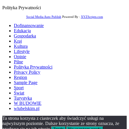
Polityka Prywatności
Social Media Auto Publish
Powered By :
XYZScripts.com
Dofinansowanie
Edukacja
Gospodarka
Kraj
Kultura
Lifestyle
Opinie
Pilne
Polityka Prywatności
Privacy Policy
Region
Sample Page
Sport
Świat
Turystyka
W BUDOWIE
wlubelskim.pl
Ta strona korzysta z ciasteczek aby świadczyć usługi na
najwyższym poziomie. Dalsze korzystanie ze strony oznacza, że
zgadzasz się na ich użycie.